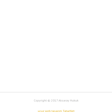
Copyright © 2017 Aksaray Hukuk
ucuz web tasarım
TatarNet